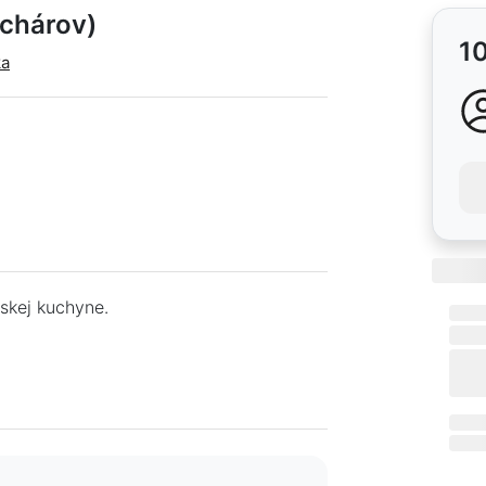
uchárov)
1
ka
jskej kuchyne.