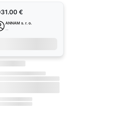
031.00 €
ANNAM s. r. o.
...