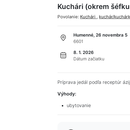
Kuchári (okrem šéfk
Povolanie:
Kuchári
,
kuchár/kuchár
Humenné, 26 novembra 5
6601
8. 1. 2026
Dátum začiatku
Príprava jedál podľa receptúr ázi
Výhody:
ubytovanie