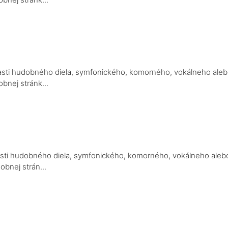
a
j časti hudobného diela, symfonického, komorného, vokálneho ale
bnej stránk...
a
j časti hudobného diela, symfonického, komorného, vokálneho aleb
obnej strán...
a