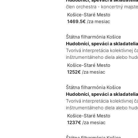
člen orchestra - koncertný majste
Košice-Staré Mesto
1469.5€
/za mesiac
Štátna filharmónia Košice
Hudobníci, speváci a skladateli
Tvorivá interpretácia kolektívne
inštrumentálneho diela alebo hudo
Košice-Staré Mesto
1252€
/za mesiac
Štátna filharmónia Košice
Hudobníci, speváci a skladateli
Tvorivá interpretácia kolektívne
inštrumentálneho diela alebo hudo
Košice-Staré Mesto
1237€
/za mesiac
Štátna filharmónia Košice