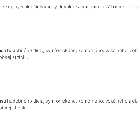
r skupiny violončielVýhody:dovolenka nad rámec Zákonníka práce,
a
j časti hudobného diela, symfonického, komorného, vokálneho ale
bnej stránk...
a
j časti hudobného diela, symfonického, komorného, vokálneho ale
bnej stránk...