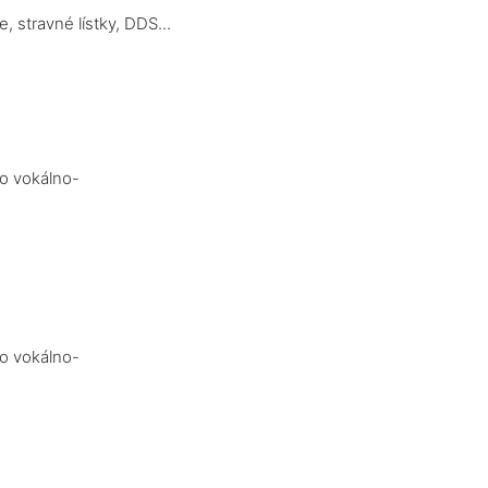
 stravné lístky, DDS...
bo vokálno-
bo vokálno-