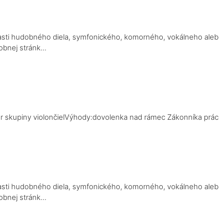
a
j časti hudobného diela, symfonického, komorného, vokálneho ale
bnej stránk...
a
r skupiny violončielVýhody:dovolenka nad rámec Zákonníka práce,
a
j časti hudobného diela, symfonického, komorného, vokálneho ale
bnej stránk...