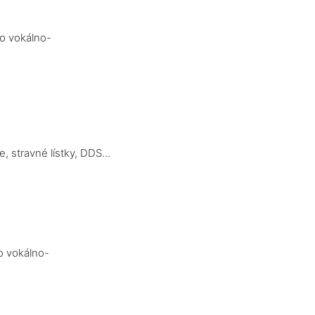
bo vokálno-
 stravné lístky, DDS...
o vokálno-