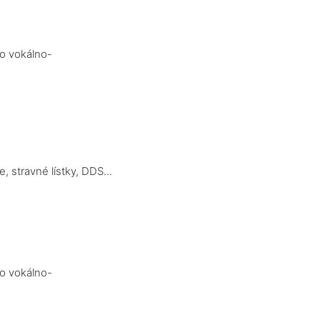
bo vokálno-
 stravné lístky, DDS...
bo vokálno-