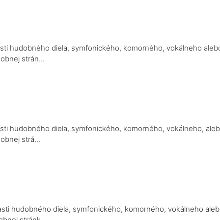
a
j časti hudobného diela, symfonického, komorného, vokálneho aleb
obnej strán...
a
 časti hudobného diela, symfonického, komorného, vokálneho, ale
bnej strá...
a
j časti hudobného diela, symfonického, komorného, vokálneho ale
bnej stránk...