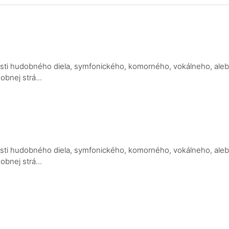
a
 časti hudobného diela, symfonického, komorného, vokálneho, ale
bnej strá...
a
 časti hudobného diela, symfonického, komorného, vokálneho, ale
bnej strá...
a