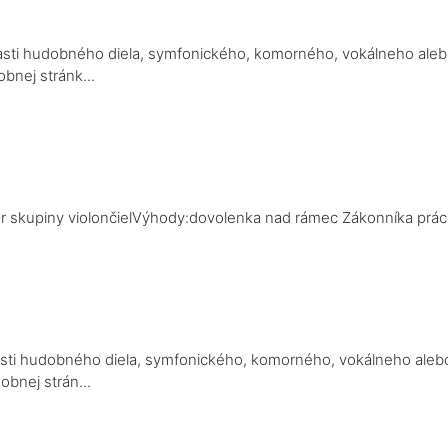
a
j časti hudobného diela, symfonického, komorného, vokálneho ale
bnej stránk...
a
r skupiny violončielVýhody:dovolenka nad rámec Zákonníka práce,
a
j časti hudobného diela, symfonického, komorného, vokálneho aleb
obnej strán...