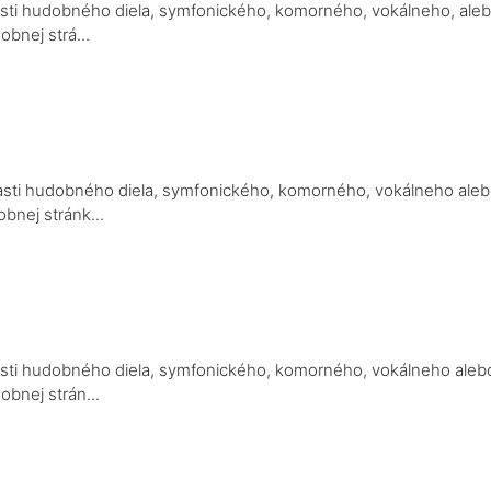
 časti hudobného diela, symfonického, komorného, vokálneho, ale
bnej strá...
a
j časti hudobného diela, symfonického, komorného, vokálneho ale
bnej stránk...
a
j časti hudobného diela, symfonického, komorného, vokálneho aleb
obnej strán...