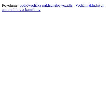
Povolanie:
vodič/vodička nákladného vozidla
,
Vodiči nákladných
automobilov a kamiónov