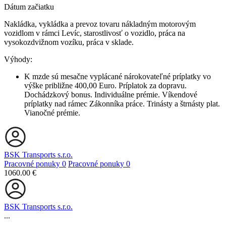
Dátum začiatku
Nakládka, vykládka a prevoz tovaru nákladným motorovým
vozidlom v rámci Levíc, starostlivosť o vozidlo, práca na
vysokozdvižnom vozíku, práca v sklade.
Výhody:
K mzde sú mesačne vyplácané nárokovateľné príplatky vo
výške približne 400,00 Euro. Príplatok za dopravu.
Dochádzkový bonus. Individuálne prémie. Víkendové
príplatky nad rámec Zákonníka práce. Trinásty a štrnásty plat.
Vianočné prémie.
BSK Transports s.r.o.
Pracovné ponuky
0
Pracovné ponuky
0
1060.00 €
BSK Transports s.r.o.
...