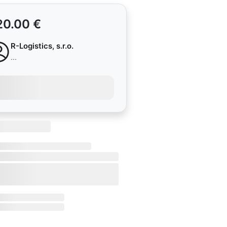
20.00 €
R-Logistics, s.r.o.
...