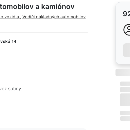
utomobilov a kamiónov
9
ho vozidla
,
Vodiči nákladných automobilov
ovská 14
voz sutiny.