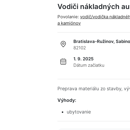
Vodiči nákladných a
Povolanie:
vodič/vodička nákladné
a kamiónov
Bratislava-Ružinov, Sabin
82102
1. 9. 2025
Dátum začiatku
Preprava materiálu zo stavby, vý
Výhody:
ubytovanie