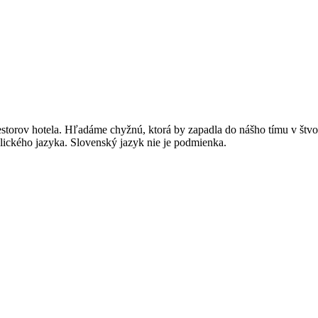
iestorov hotela. Hľadáme chyžnú, ktorá by zapadla do nášho tímu v št
glického jazyka. Slovenský jazyk nie je podmienka.