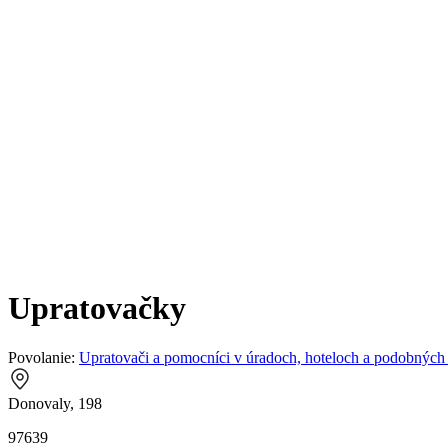
Upratovačky
Povolanie:
Upratovači a pomocníci v úradoch, hoteloch a podobných
Donovaly, 198
97639