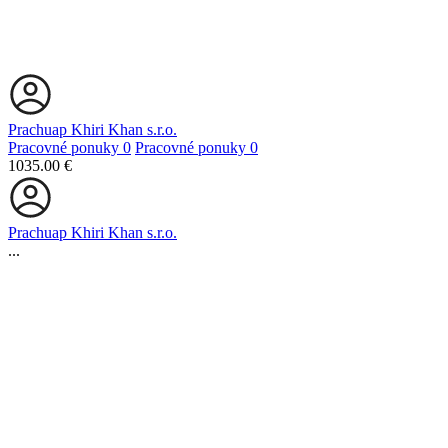
Prachuap Khiri Khan s.r.o.
Pracovné ponuky
0
Pracovné ponuky
0
1035.00 €
Prachuap Khiri Khan s.r.o.
...