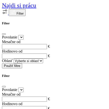
Najdi si prácu
Filter
Filter
Povolanie
Mesačne od
€
Hodinovo od
€
Oblasť
Použiť filtre
Filter
Povolanie
Mesačne od
€
Hodinovo od
€