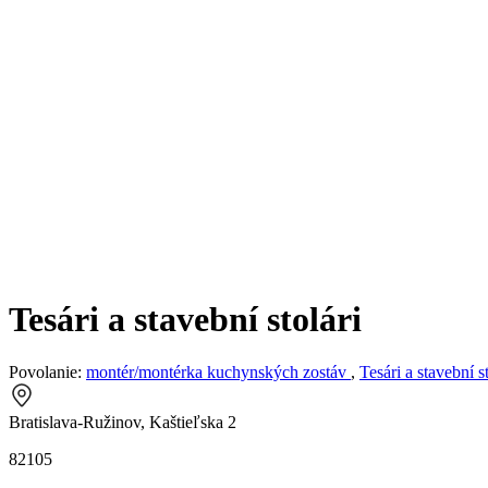
Tesári a stavební stolári
Povolanie:
montér/montérka kuchynských zostáv
,
Tesári a stavební st
Bratislava-Ružinov, Kaštieľska 2
82105