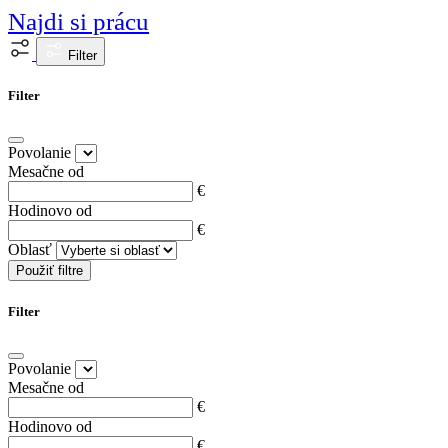
Najdi si prácu
Filter
Filter
Povolanie
Mesačne od
€
Hodinovo od
€
Oblasť
Použiť filtre
Filter
Povolanie
Mesačne od
€
Hodinovo od
€