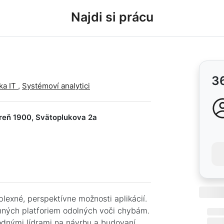
Najdi si prácu
3
tka IT
,
Systémoví analytici
areň 1900, Svätoplukova 2a
exné, perspektívne možnosti aplikácií.
nných platforiem odolných voči chybám.
odnými lídrami na návrhu a budovaní