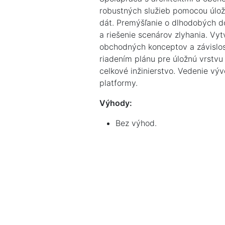
robustných služieb pomocou úlož
dát. Premýšľanie o dlhodobých d
a riešenie scenárov zlyhania. Vyt
obchodných konceptov a závislost
riadením plánu pre úložnú vrstvu
celkové inžinierstvo. Vedenie vý
platformy.
Výhody:
Bez výhod.