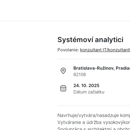
Systémoví analytici
Povolanie:
konzultant IT/konzultan
Bratislava-Ružinov, Pradi
82108
24. 10. 2025
Dátum začiatku
Navrhuje/vytvára/nasadzuje kompl
Vytváranie a údržba vysokovýko
Spolupráca s architektmi a obch