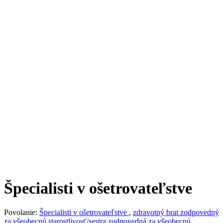
Špecialisti v ošetrovateľstve
Povolanie:
Špecialisti v ošetrovateľstve
,
zdravotný brat zodpovedný
za všeobecnú starostlivosť/sestra zodpovedná za všeobecnú