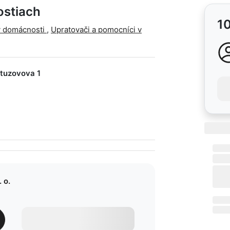
ostiach
1
v domácnosti
,
Upratovači a pomocníci v
utuzovova 1
 o.