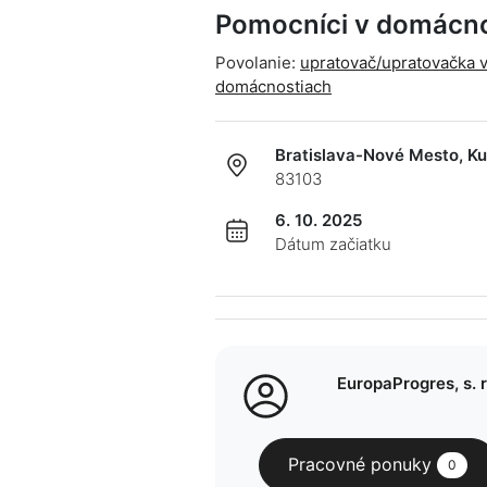
Pomocníci v domácn
Povolanie:
upratovač/upratovačka 
domácnostiach
Bratislava-Nové Mesto, K
83103
6. 10. 2025
Dátum začiatku
EuropaProgres, s. r.
Pracovné ponuky
0