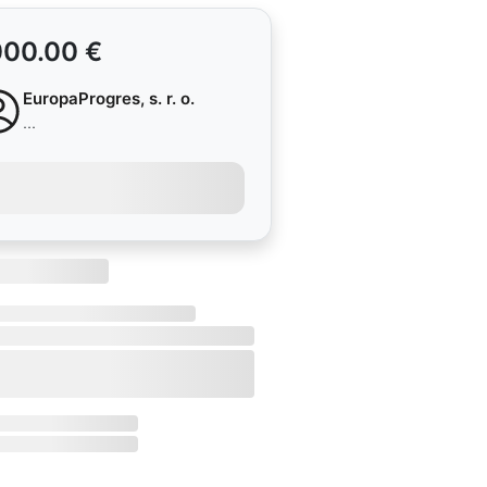
000.00 €
EuropaProgres, s. r. o.
...