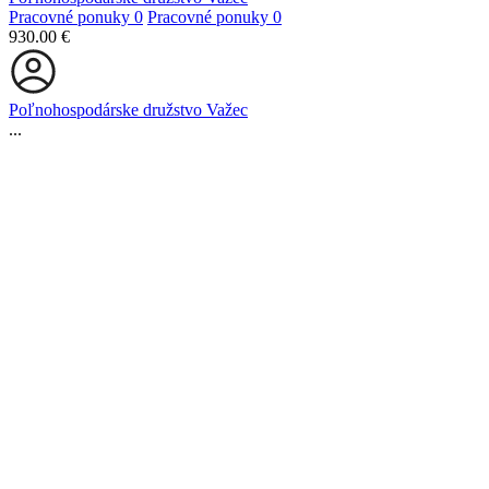
Pracovné ponuky
0
Pracovné ponuky
0
930.00 €
Poľnohospodárske družstvo Važec
...