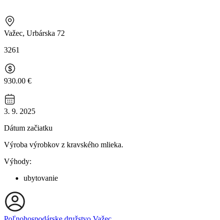
Važec, Urbárska 72
3261
930.00 €
3. 9. 2025
Dátum začiatku
Výroba výrobkov z kravského mlieka.
Výhody:
ubytovanie
Poľnohospodárske družstvo Važec