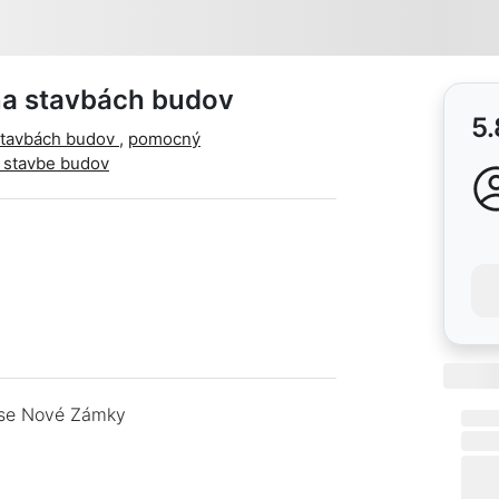
na stavbách budov
5.
stavbách budov
,
pomocný
 stavbe budov
ese Nové Zámky