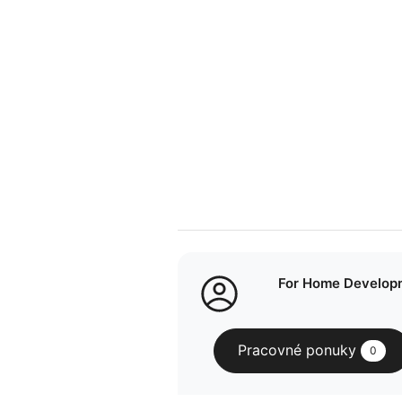
For Home Developm
Pracovné ponuky
0