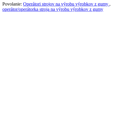
Povolanie:
Operátori strojov na výrobu výrobkov z gumy
,
operátor/operátorka stroja na výrobu výrobkov z gumy