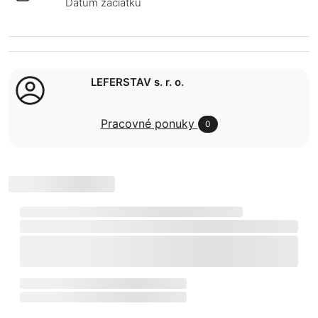
Dátum začiatku
LEFERSTAV s. r. o.
Pracovné ponuky
0