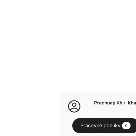
Prachuap Khiri Khan
Pracovné ponuky
0