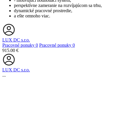
- motivujúci hodnotiaci systém,
perspektívne zameranie na rozvíjajúcom sa trhu,
dynamické pracovné prostredie,
a ešte omnoho viac.
LUX DC s.r.o.
Pracovné ponuky
0
Pracovné ponuky
0
915.00 €
LUX DC s.r.o.
...