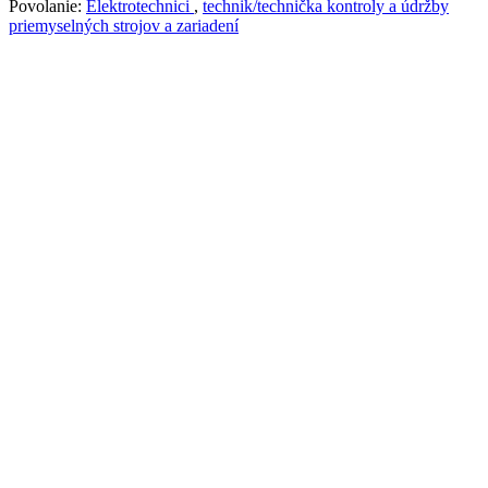
Povolanie:
Elektrotechnici
,
technik/technička kontroly a údržby
priemyselných strojov a zariadení