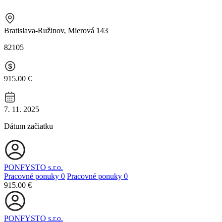
Bratislava-Ružinov, Mierová 143
82105
915.00 €
7. 11. 2025
Dátum začiatku
PONFYSTO s.r.o.
Pracovné ponuky
0
Pracovné ponuky
0
915.00 €
PONFYSTO s.r.o.